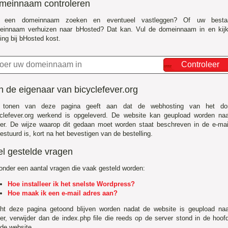
meinnaam controleren
f een domeinnaam zoeken en eventueel vastleggen? Of uw besta
einnaam verhuizen naar bHosted? Dat kan. Vul de domeinnaam in en kij
ing bij bHosted kost.
Controleer
 de eigenaar van bicyclefever.org
 tonen van deze pagina geeft aan dat de webhosting van het do
yclefever.org werkend is opgeleverd. De website kan geupload worden na
er. De wijze waarop dit gedaan moet worden staat beschreven in de e-mai
estuurd is, kort na het bevestigen van de bestelling.
el gestelde vragen
onder een aantal vragen die vaak gesteld worden:
Hoe installeer ik het snelste Wordpress?
Hoe maak ik een e-mail adres aan?
ht deze pagina getoond blijven worden nadat de website is geupload na
er, verwijder dan de index.php file die reeds op de server stond in de hoo
de website.