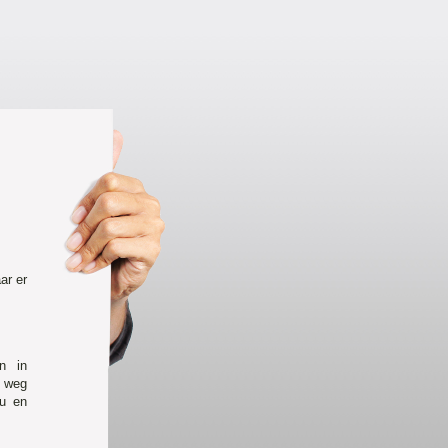
ar er
n in
e weg
eu en