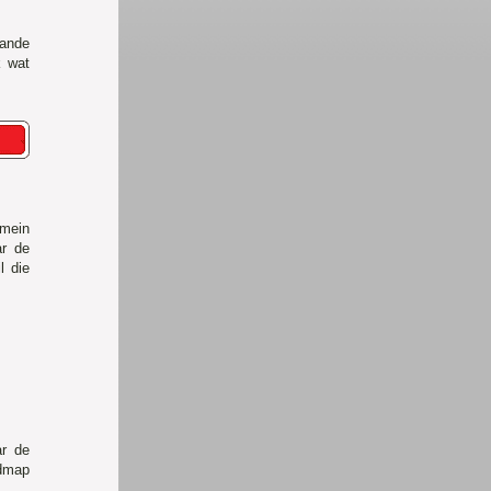
ande
k wat
mein
ar de
l die
ar de
fdmap