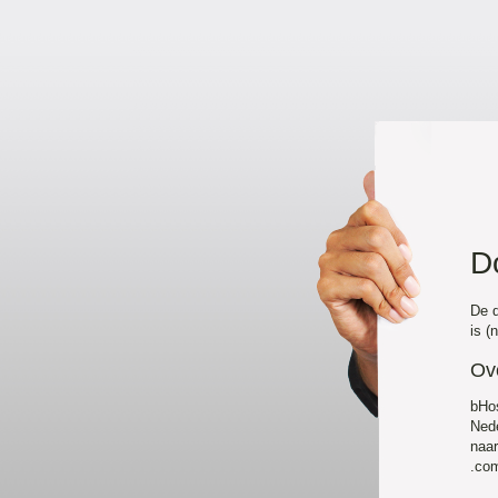
D
De d
is (
Ov
bHo
Nede
naa
.com