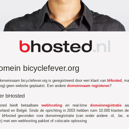
omein bicyclefever.org
omeinnaam bicyclefever.org is geregistreerd door een klant van
bHosted
, ma
nog) geen website geplaatst. Een andere
domeinnaam registeren
?
er bHosted
sted biedt betaalbare
webhosting
en real-time
domeinregistratie
aa
rland en België. Sinds de oprichting in 2003 hebben ruim 10.000 klanten d
r bHosted gevonden voor domeinregistratie (van onder andere .nl, .be, .
) met een webhosting pakket of colocatie oplossing.