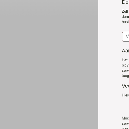
Do
Zel
dom
host
Aan
Het
bic
serv
toeg
Ve
Hier
Moc
serv
van 